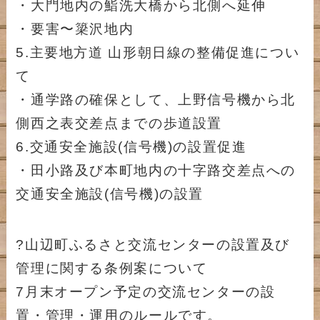
・大門地内の鮨洗大橋から北側へ延伸
・要害〜簗沢地内
5.主要地方道 山形朝日線の整備促進につい
て
・通学路の確保として、上野信号機から北
側西之表交差点までの歩道設置
6.交通安全施設(信号機)の設置促進
・田小路及び本町地内の十字路交差点への
交通安全施設(信号機)の設置
?山辺町ふるさと交流センターの設置及び
管理に関する条例案について
7月末オープン予定の交流センターの設
置・管理・運用のルールです。