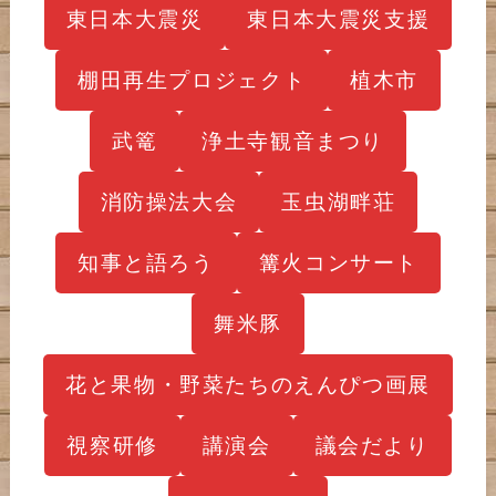
東日本大震災
東日本大震災支援
棚田再生プロジェクト
植木市
武篭
浄土寺観音まつり
消防操法大会
玉虫湖畔荘
知事と語ろう
篝火コンサート
舞米豚
花と果物・野菜たちのえんぴつ画展
視察研修
講演会
議会だより