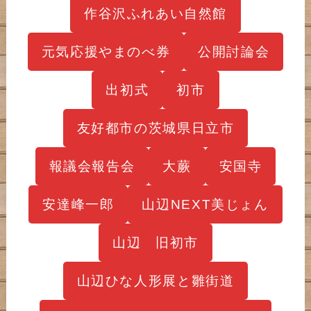
作谷沢ふれあい自然館
元気応援やまのべ券
公開討論会
出初式
初市
友好都市の茨城県日立市
報議会報告会
大蕨
安国寺
安達峰一郎
山辺NEXT美じょん
山辺 旧初市
山辺ひな人形展と雛街道