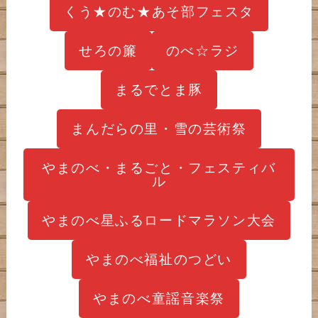
くう★のむ★あそ部フェスタ
せろの簾
のべ☆ラジ
まるでとま豚
まんだらの里・雪の芸術祭
やまのべ・まるごと・フェスティバ
ル
やまのべ星ふるロードマラソン大会
やまのべ福祉のつどい
やまのべ童謡音楽祭