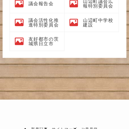
山辺町議会広
議会報告会
報特別委員会
議会活性化推
山辺町中学校
進特別委員会
建設
友好都市の茨
城県日立市