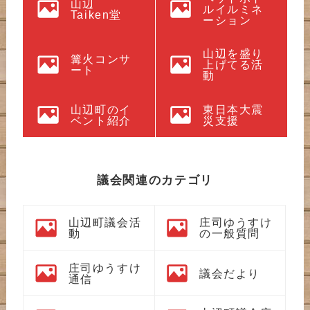
山辺
ルイルミネ
Taiken堂
ーション
山辺を盛り
篝火コンサ
上げてる活
ート
動
山辺町のイ
東日本大震
ベント紹介
災支援
議会関連のカテゴリ
山辺町議会活
庄司ゆうすけ
動
の一般質問
庄司ゆうすけ
議会だより
通信