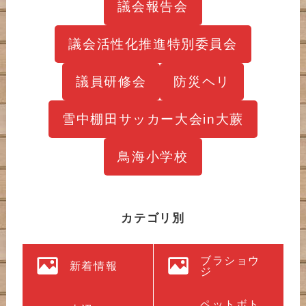
議会報告会
議会活性化推進特別委員会
議員研修会
防災ヘリ
雪中棚田サッカー大会in大蕨
鳥海小学校
カテゴリ別
ブラショウ
新着情報
ジ
ペットボト