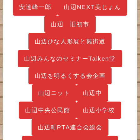
安達峰一郎
山辺NEXT美じょん
山辺 旧初市
山辺ひな人形展と雛街道
山辺みんなのセミナーTaiken堂
山辺を明るくする会企画
山辺ニット
山辺中
山辺中央公民館
山辺小学校
山辺町PTA連合会総会