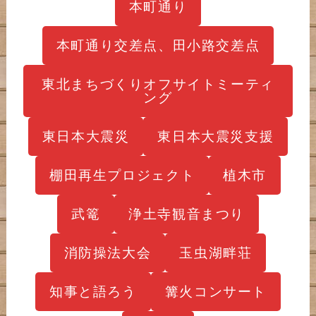
本町通り
本町通り交差点、田小路交差点
東北まちづくりオフサイトミーティ
ング
東日本大震災
東日本大震災支援
棚田再生プロジェクト
植木市
武篭
浄土寺観音まつり
消防操法大会
玉虫湖畔荘
知事と語ろう
篝火コンサート