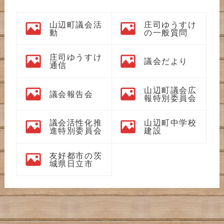
山辺町議会活
庄司ゆうすけ
動
の一般質問
庄司ゆうすけ
議会だより
通信
山辺町議会広
議会報告会
報特別委員会
議会活性化推
山辺町中学校
進特別委員会
建設
友好都市の茨
城県日立市