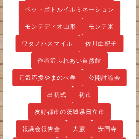
ペットボトルイルミネーション
モンテディオ山形
モンテ米
ワタノハスマイル
佐川由紀子
作谷沢ふれあい自然館
元気応援やまのべ券
公開討論会
出初式
初市
友好都市の茨城県日立市
報議会報告会
大蕨
安国寺