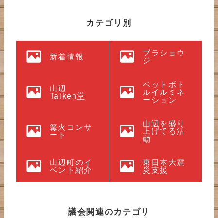
カテゴリ別
ブラショウ
新着情報
ジ
ペットボト
山辺
ルイルミネ
Taiken堂
ーション
山辺を盛り
篝火コンサ
上げてる活
ート
動
山辺町のイ
東日本大震
ベント紹介
災支援
議会関連のカテゴリ