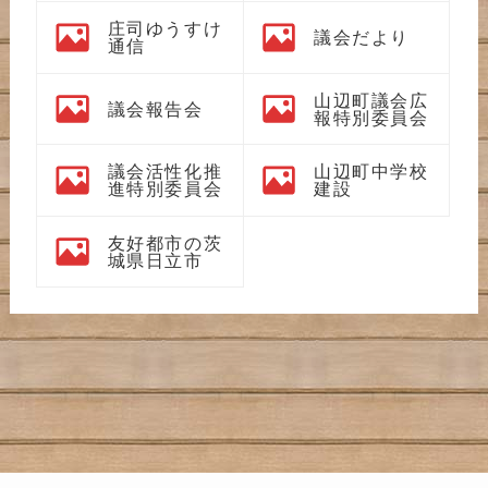
庄司ゆうすけ
議会だより
通信
山辺町議会広
議会報告会
報特別委員会
議会活性化推
山辺町中学校
進特別委員会
建設
友好都市の茨
城県日立市