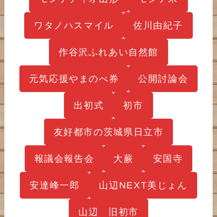
ワタノハスマイル
佐川由紀子
作谷沢ふれあい自然館
元気応援やまのべ券
公開討論会
出初式
初市
友好都市の茨城県日立市
報議会報告会
大蕨
安国寺
安達峰一郎
山辺NEXT美じょん
山辺 旧初市