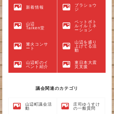
ブラショウ
新着情報
ジ
ペットボト
山辺
ルイルミネ
Taiken堂
ーション
山辺を盛り
篝火コンサ
上げてる活
ート
動
山辺町のイ
東日本大震
ベント紹介
災支援
議会関連のカテゴリ
山辺町議会活
庄司ゆうすけ
動
の一般質問