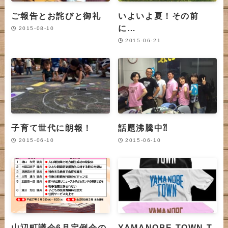
ご報告とお詫びと御礼
いよいよ夏！その前
に…
2015-08-10
2015-06-21
子育て世代に朗報！
話題沸騰中⁈
2015-06-10
2015-06-10
山辺町議会6月定例会の
YAMANOBE TOWN T