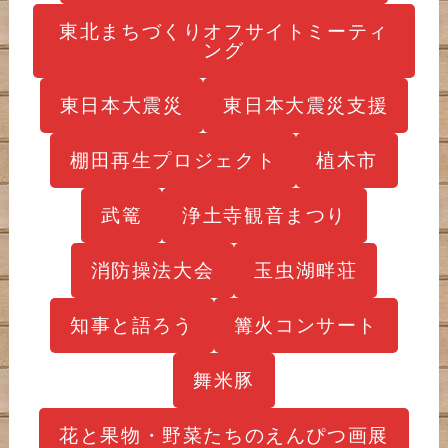
東北まちづくりオフサイトミーティ
ング
東日本大震災
東日本大震災支援
棚田再生プロジェクト
植木市
武篭
浄土寺観音まつり
消防操法大会
玉虫湖畔荘
知事と語ろう
篝火コンサート
舞米豚
花と果物・野菜たちのえんぴつ画展