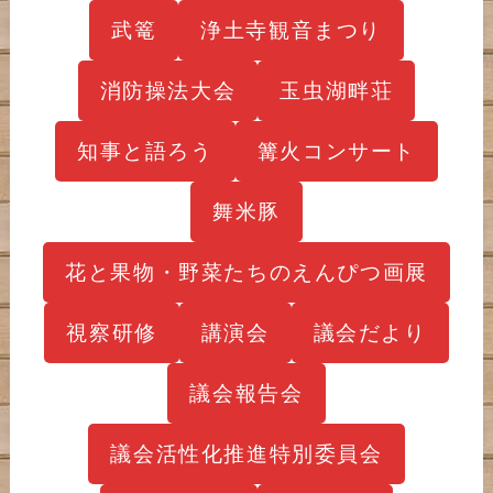
武篭
浄土寺観音まつり
消防操法大会
玉虫湖畔荘
知事と語ろう
篝火コンサート
舞米豚
花と果物・野菜たちのえんぴつ画展
視察研修
講演会
議会だより
議会報告会
議会活性化推進特別委員会