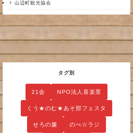
山辺町観光協会
タグ別
21会
NPO法人喜楽里
くう★のむ★あそ部フェスタ
せろの簾
のべ☆ラジ