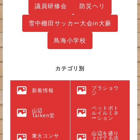
議員研修会
防災ヘリ
雪中棚田サッカー大会in大蕨
鳥海小学校
カテゴリ別
ブラショウ
新着情報
ジ
ペットボト
山辺
ルイルミネ
Taiken堂
ーション
山辺を盛り
篝火コンサ
上げてる活