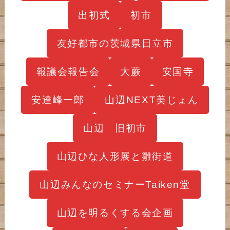
出初式
初市
友好都市の茨城県日立市
報議会報告会
大蕨
安国寺
安達峰一郎
山辺NEXT美じょん
山辺 旧初市
山辺ひな人形展と雛街道
山辺みんなのセミナーTaiken堂
山辺を明るくする会企画