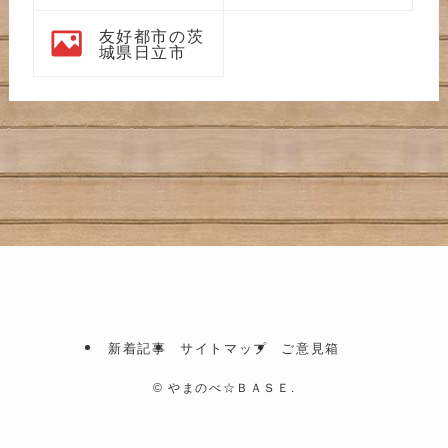
友好都市の茨
城県日立市
新着記事
サイトマップ
ご意見箱
©
やまのべ☆ＢＡＳＥ.