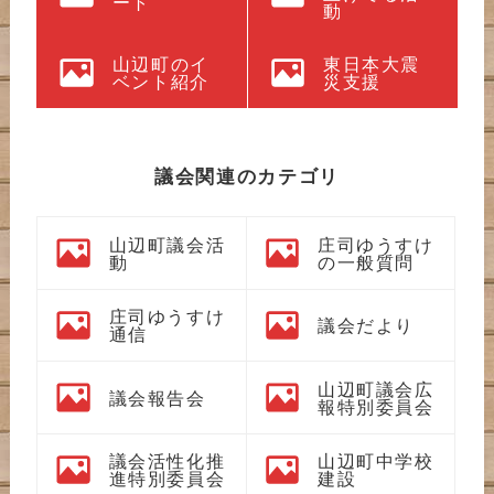
ート
動
山辺町のイ
東日本大震
ベント紹介
災支援
議会関連のカテゴリ
山辺町議会活
庄司ゆうすけ
動
の一般質問
庄司ゆうすけ
議会だより
通信
山辺町議会広
議会報告会
報特別委員会
議会活性化推
山辺町中学校
進特別委員会
建設