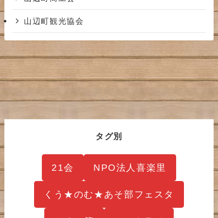
山辺町観光協会
タグ別
21会
NPO法人喜楽里
くう★のむ★あそ部フェスタ