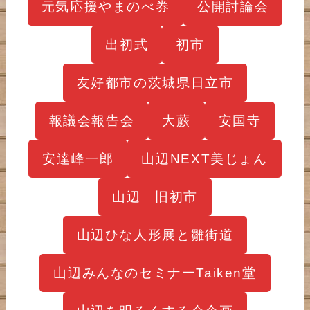
元気応援やまのべ券
公開討論会
出初式
初市
友好都市の茨城県日立市
報議会報告会
大蕨
安国寺
安達峰一郎
山辺NEXT美じょん
山辺 旧初市
山辺ひな人形展と雛街道
山辺みんなのセミナーTaiken堂