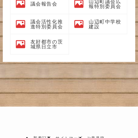
山辺町議会広
議会報告会
報特別委員会
議会活性化推
山辺町中学校
進特別委員会
建設
友好都市の茨
城県日立市