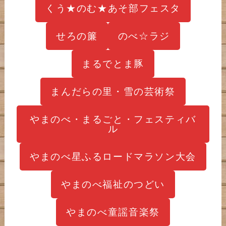
くう★のむ★あそ部フェスタ
せろの簾
のべ☆ラジ
まるでとま豚
まんだらの里・雪の芸術祭
やまのべ・まるごと・フェスティバ
ル
やまのべ星ふるロードマラソン大会
やまのべ福祉のつどい
やまのべ童謡音楽祭