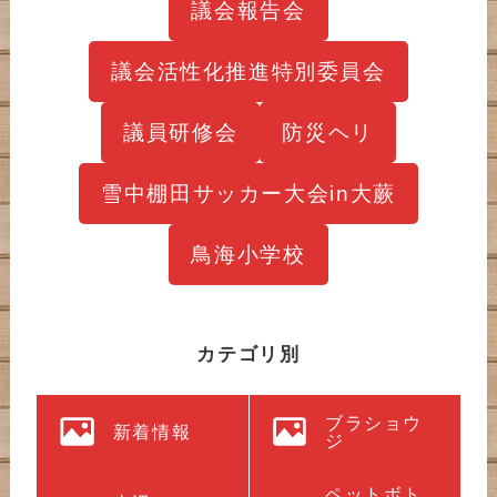
議会報告会
議会活性化推進特別委員会
議員研修会
防災ヘリ
雪中棚田サッカー大会in大蕨
鳥海小学校
カテゴリ別
ブラショウ
新着情報
ジ
ペットボト