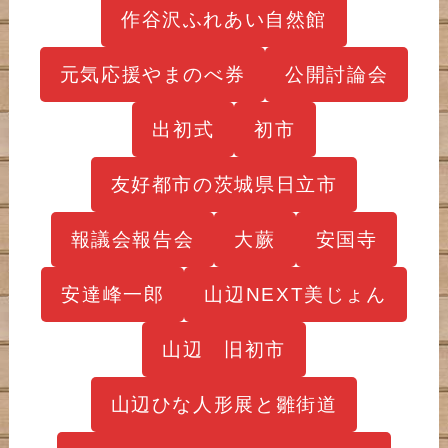
作谷沢ふれあい自然館
元気応援やまのべ券
公開討論会
出初式
初市
友好都市の茨城県日立市
報議会報告会
大蕨
安国寺
安達峰一郎
山辺NEXT美じょん
山辺 旧初市
山辺ひな人形展と雛街道