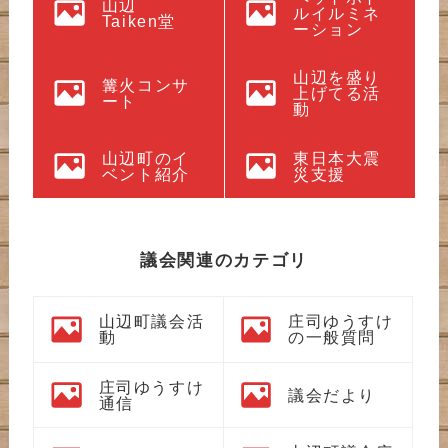
山辺
ルイルミネ
Taiken堂
ーション
山辺を盛り
篝火コンサ
上げてる活
ート
動
山辺町のイ
東日本大震
ベント紹介
災支援
議会関連のカテゴリ
山辺町議会活
庄司ゆうすけ
動
の一般質問
庄司ゆうすけ
議会だより
通信