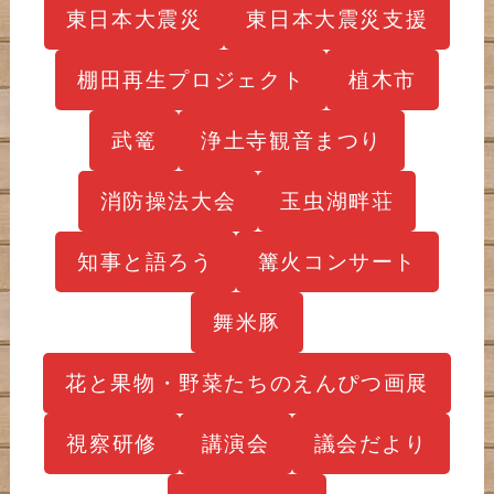
東日本大震災
東日本大震災支援
棚田再生プロジェクト
植木市
武篭
浄土寺観音まつり
消防操法大会
玉虫湖畔荘
知事と語ろう
篝火コンサート
舞米豚
花と果物・野菜たちのえんぴつ画展
視察研修
講演会
議会だより