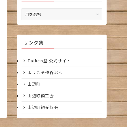
ア
ー
カ
イ
ブ
リンク集
Taiken堂 公式サイト
ようこそ作谷沢へ
山辺町
山辺町商工会
山辺町観光協会