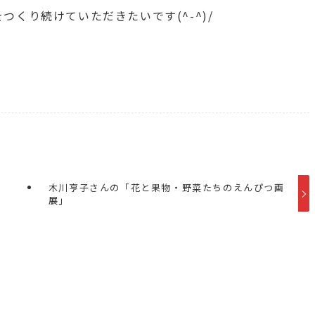
くり続けていただきたいです(^-^)/
木川亨子さんの「花と果物・野菜たちのえんぴつ画
展」