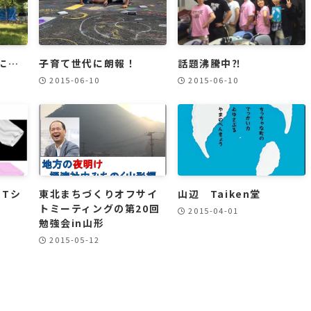
に…
子育て世代に朗報！
話題沸騰中⁈
2015-06-10
2015-06-10
 Tシ
東北まちづくりオフサイ
山辺 Taiken堂
トミーティングの第20回
2015-04-01
勉強会in山形
2015-05-12