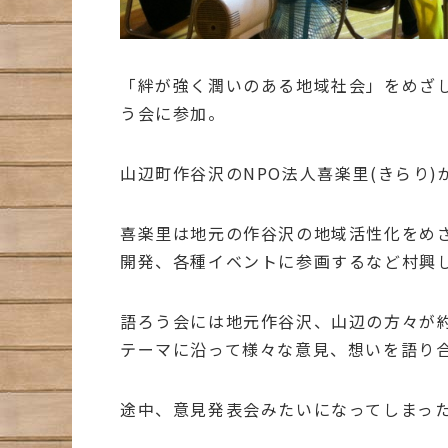
「絆が強く潤いのある地域社会」をめざ
う会に参加。
山辺町作谷沢のNPO法人喜楽里(きらり
喜楽里は地元の作谷沢の地域活性化をめ
開発、各種イベントに参画するなど村興
語ろう会には地元作谷沢、山辺の方々が約
テーマに沿って様々な意見、想いを語り
途中、意見発表会みたいになってしまっ