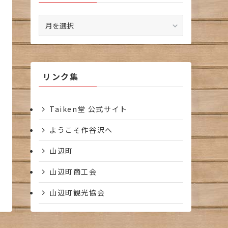
ア
ー
カ
イ
ブ
リンク集
Taiken堂 公式サイト
ようこそ作谷沢へ
山辺町
山辺町商工会
山辺町観光協会