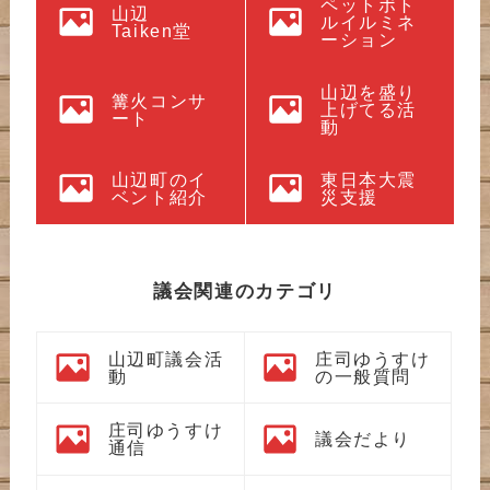
ペットボト
山辺
ルイルミネ
Taiken堂
ーション
山辺を盛り
篝火コンサ
上げてる活
ート
動
山辺町のイ
東日本大震
ベント紹介
災支援
議会関連のカテゴリ
山辺町議会活
庄司ゆうすけ
動
の一般質問
庄司ゆうすけ
議会だより
通信