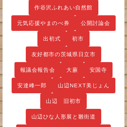
作谷沢ふれあい自然館
元気応援やまのべ券
公開討論会
出初式
初市
友好都市の茨城県日立市
報議会報告会
大蕨
安国寺
安達峰一郎
山辺NEXT美じょん
山辺 旧初市
山辺ひな人形展と雛街道