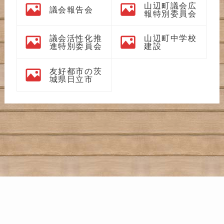
山辺町議会広
議会報告会
報特別委員会
議会活性化推
山辺町中学校
進特別委員会
建設
友好都市の茨
城県日立市