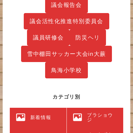
議会報告会
議会活性化推進特別委員会
議員研修会
防災ヘリ
雪中棚田サッカー大会in大蕨
鳥海小学校
カテゴリ別
ブラショウ
新着情報
ジ