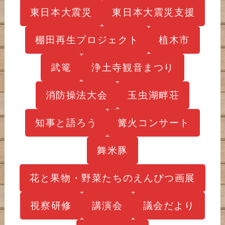
東日本大震災
東日本大震災支援
棚田再生プロジェクト
植木市
武篭
浄土寺観音まつり
消防操法大会
玉虫湖畔荘
知事と語ろう
篝火コンサート
舞米豚
花と果物・野菜たちのえんぴつ画展
視察研修
講演会
議会だより