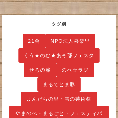
タグ別
21会
NPO法人喜楽里
くう★のむ★あそ部フェスタ
せろの簾
のべ☆ラジ
まるでとま豚
まんだらの里・雪の芸術祭
やまのべ・まるごと・フェスティバ