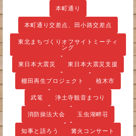
本町通り
本町通り交差点、田小路交差点
東北まちづくりオフサイトミーティ
ング
東日本大震災
東日本大震災支援
棚田再生プロジェクト
植木市
武篭
浄土寺観音まつり
消防操法大会
玉虫湖畔荘
知事と語ろう
篝火コンサート