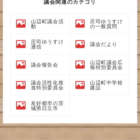
議会関連のカテゴリ
山辺町議会活
庄司ゆうすけ
動
の一般質問
庄司ゆうすけ
議会だより
通信
山辺町議会広
議会報告会
報特別委員会
議会活性化推
山辺町中学校
進特別委員会
建設
友好都市の茨
城県日立市