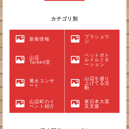
カテゴリ別
ブラショウ
新着情報
ジ
ペットボト
山辺
ルイルミネ
Taiken堂
ーション
山辺を盛り
篝火コンサ
上げてる活
ート
動
山辺町のイ
東日本大震
ベント紹介
災支援