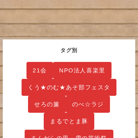
タグ別
21会
NPO法人喜楽里
くう★のむ★あそ部フェスタ
せろの簾
のべ☆ラジ
まるでとま豚
まんだらの里・雪の芸術祭