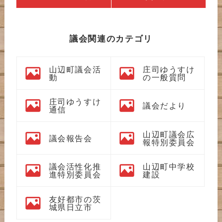
議会関連のカテゴリ
山辺町議会活
庄司ゆうすけ
動
の一般質問
庄司ゆうすけ
議会だより
通信
山辺町議会広
議会報告会
報特別委員会
議会活性化推
山辺町中学校
進特別委員会
建設
友好都市の茨
城県日立市