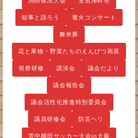
消防操法大会
玉虫湖畔荘
知事と語ろう
篝火コンサート
舞米豚
花と果物・野菜たちのえんぴつ画展
視察研修
講演会
議会だより
議会報告会
議会活性化推進特別委員会
議員研修会
防災ヘリ
雪中棚田サッカー大会in大蕨