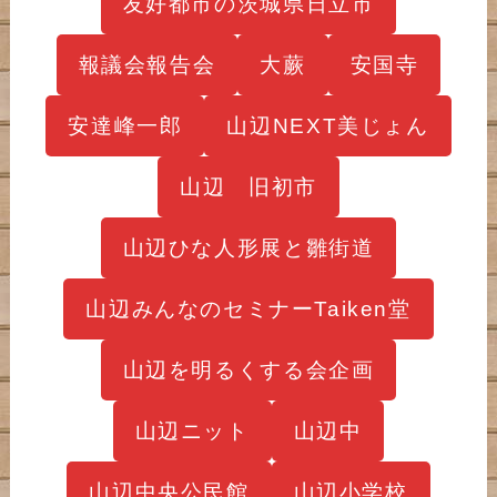
友好都市の茨城県日立市
報議会報告会
大蕨
安国寺
安達峰一郎
山辺NEXT美じょん
山辺 旧初市
山辺ひな人形展と雛街道
山辺みんなのセミナーTaiken堂
山辺を明るくする会企画
山辺ニット
山辺中
山辺中央公民館
山辺小学校