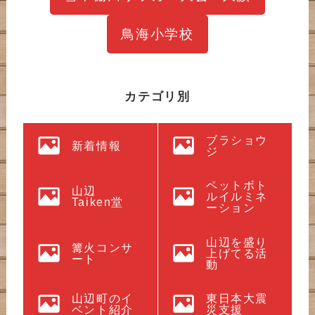
鳥海小学校
カテゴリ別
ブラショウ
新着情報
ジ
ペットボト
山辺
ルイルミネ
Taiken堂
ーション
山辺を盛り
篝火コンサ
上げてる活
ート
動
山辺町のイ
東日本大震
ベント紹介
災支援