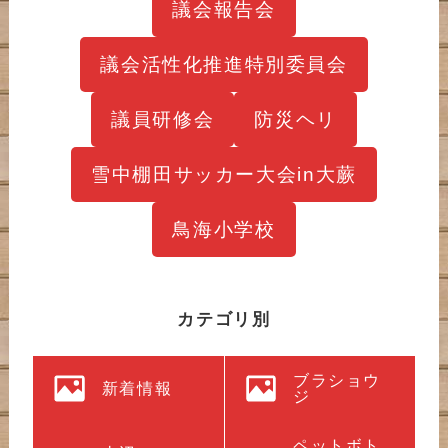
議会報告会
議会活性化推進特別委員会
議員研修会
防災ヘリ
雪中棚田サッカー大会in大蕨
鳥海小学校
カテゴリ別
ブラショウ
新着情報
ジ
ペットボト