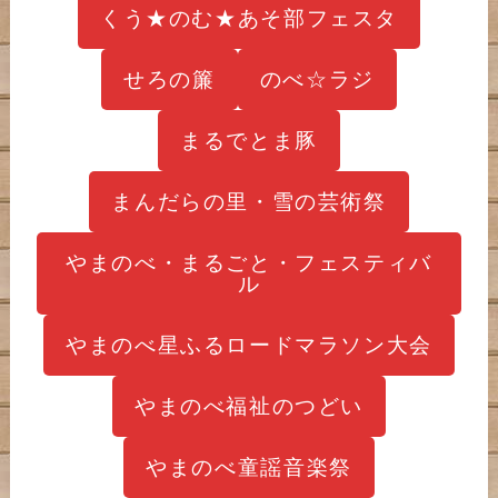
くう★のむ★あそ部フェスタ
せろの簾
のべ☆ラジ
まるでとま豚
まんだらの里・雪の芸術祭
やまのべ・まるごと・フェスティバ
ル
やまのべ星ふるロードマラソン大会
やまのべ福祉のつどい
やまのべ童謡音楽祭