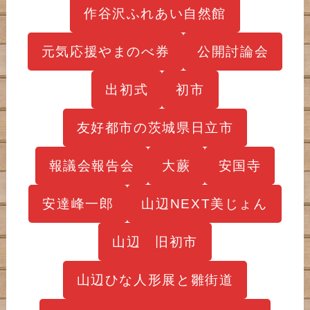
作谷沢ふれあい自然館
元気応援やまのべ券
公開討論会
出初式
初市
友好都市の茨城県日立市
報議会報告会
大蕨
安国寺
安達峰一郎
山辺NEXT美じょん
山辺 旧初市
山辺ひな人形展と雛街道