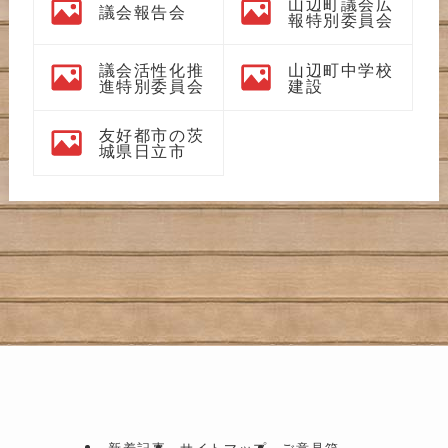
山辺町議会広
議会報告会
報特別委員会
議会活性化推
山辺町中学校
進特別委員会
建設
友好都市の茨
城県日立市