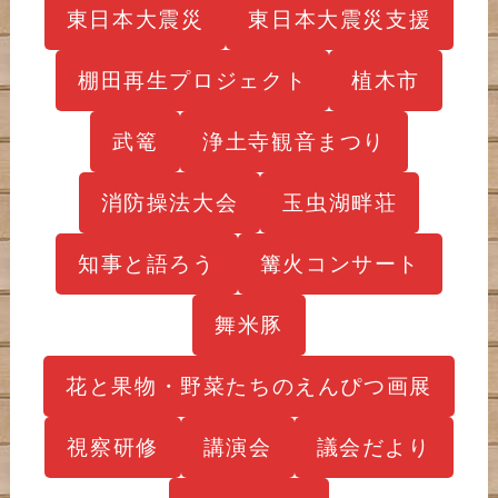
東日本大震災
東日本大震災支援
棚田再生プロジェクト
植木市
武篭
浄土寺観音まつり
消防操法大会
玉虫湖畔荘
知事と語ろう
篝火コンサート
舞米豚
花と果物・野菜たちのえんぴつ画展
視察研修
講演会
議会だより