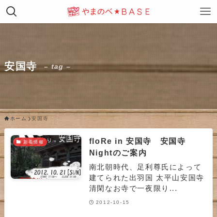
安国寺
– tag –
ホーム
安国寺
floRe in 安国寺 安国寺
新着情報
Nightのご案内
南北朝時代、足利尊氏によって
建てられた出羽国 太平山安国寺
清閑なお寺で一夜限り...
2012-10-15