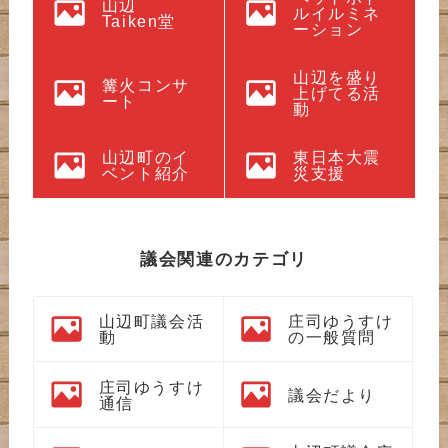
山辺
ルイルミネ
Taiken堂
ーション
山辺を盛り
篝火コンサ
上げてる活
ート
動
山辺町のイ
東日本大震
ベント紹介
災支援
議会関連のカテゴリ
山辺町議会活
庄司ゆうすけ
動
の一般質問
庄司ゆうすけ
議会だより
通信