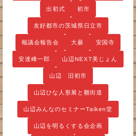
出初式
初市
友好都市の茨城県日立市
報議会報告会
大蕨
安国寺
安達峰一郎
山辺NEXT美じょん
山辺 旧初市
山辺ひな人形展と雛街道
山辺みんなのセミナーTaiken堂
山辺を明るくする会企画