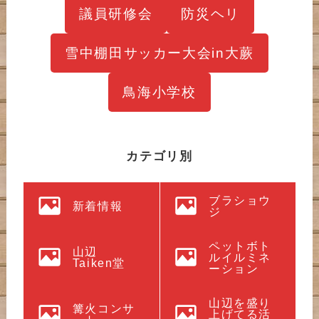
議員研修会
防災ヘリ
雪中棚田サッカー大会in大蕨
鳥海小学校
カテゴリ別
ブラショウ
新着情報
ジ
ペットボト
山辺
ルイルミネ
Taiken堂
ーション
山辺を盛り
篝火コンサ
上げてる活