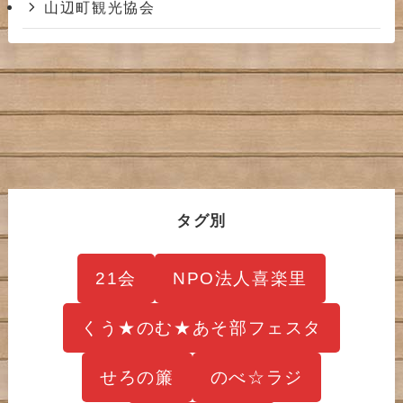
山辺町観光協会
タグ別
21会
NPO法人喜楽里
くう★のむ★あそ部フェスタ
せろの簾
のべ☆ラジ