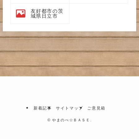
友好都市の茨
城県日立市
新着記事
サイトマップ
ご意見箱
©
やまのべ☆ＢＡＳＥ.