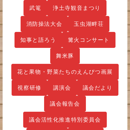
武篭
浄土寺観音まつり
消防操法大会
玉虫湖畔荘
知事と語ろう
篝火コンサート
舞米豚
花と果物・野菜たちのえんぴつ画展
視察研修
講演会
議会だより
議会報告会
議会活性化推進特別委員会