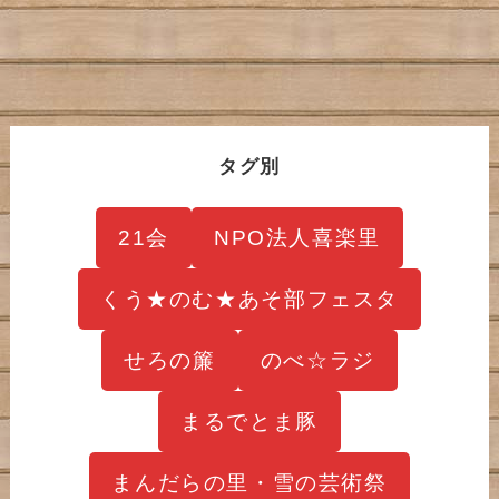
タグ別
21会
NPO法人喜楽里
くう★のむ★あそ部フェスタ
せろの簾
のべ☆ラジ
まるでとま豚
まんだらの里・雪の芸術祭