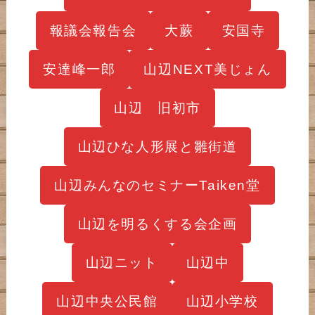
報議会報告会
大蕨
安国寺
安達峰一郎
山辺NEXT美じょん
山辺 旧初市
山辺ひな人形展と雛街道
山辺みんなのセミナーTaiken堂
山辺を明るくする会企画
山辺ニット
山辺中
山辺中央公民館
山辺小学校