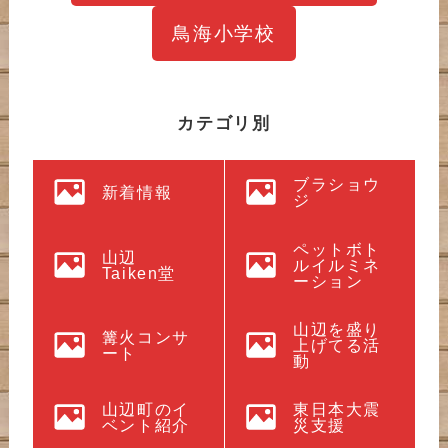
鳥海小学校
カテゴリ別
ブラショウ
新着情報
ジ
ペットボト
山辺
ルイルミネ
Taiken堂
ーション
山辺を盛り
篝火コンサ
上げてる活
ート
動
山辺町のイ
東日本大震
ベント紹介
災支援