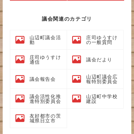
議会関連のカテゴリ
山辺町議会活
庄司ゆうすけ
動
の一般質問
庄司ゆうすけ
議会だより
通信
山辺町議会広
議会報告会
報特別委員会
議会活性化推
山辺町中学校
進特別委員会
建設
友好都市の茨
城県日立市