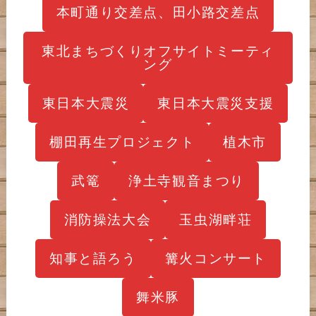
本町通り交差点、田小路交差点
東北まちづくりオフサイトミーティ
ング
東日本大震災
東日本大震災支援
棚田再生プロジェクト
植木市
武篭
浄土寺観音まつり
消防操法大会
玉虫湖畔荘
知事と語ろう
篝火コンサート
舞米豚