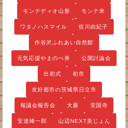
モンテディオ山形
モンテ米
ワタノハスマイル
佐川由紀子
作谷沢ふれあい自然館
元気応援やまのべ券
公開討論会
出初式
初市
友好都市の茨城県日立市
報議会報告会
大蕨
安国寺
安達峰一郎
山辺NEXT美じょん