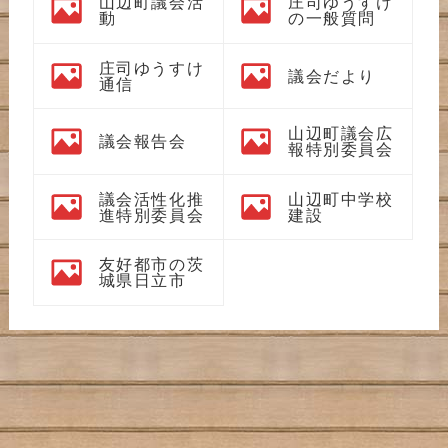
山辺町議会活
庄司ゆうすけ
動
の一般質問
庄司ゆうすけ
議会だより
通信
山辺町議会広
議会報告会
報特別委員会
議会活性化推
山辺町中学校
進特別委員会
建設
友好都市の茨
城県日立市