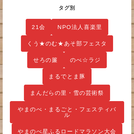
タグ別
21会
NPO法人喜楽里
くう★のむ★あそ部フェスタ
せろの簾
のべ☆ラジ
まるでとま豚
まんだらの里・雪の芸術祭
やまのべ・まるごと・フェスティバ
ル
やまのべ星ふるロードマラソン大会