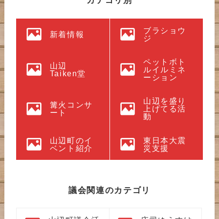
カテゴリ別
ブラショウ
新着情報
ジ
ペットボト
山辺
ルイルミネ
Taiken堂
ーション
山辺を盛り
篝火コンサ
上げてる活
ート
動
山辺町のイ
東日本大震
ベント紹介
災支援
議会関連のカテゴリ