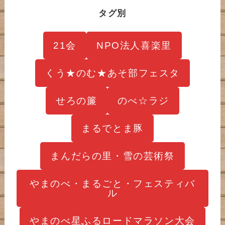
タグ別
21会
NPO法人喜楽里
くう★のむ★あそ部フェスタ
せろの簾
のべ☆ラジ
まるでとま豚
まんだらの里・雪の芸術祭
やまのべ・まるごと・フェスティバ
ル
やまのべ星ふるロードマラソン大会