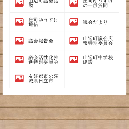
山辺町議会活
庄司ゆうすけ
動
の一般質問
庄司ゆうすけ
議会だより
通信
山辺町議会広
議会報告会
報特別委員会
議会活性化推
山辺町中学校
進特別委員会
建設
友好都市の茨
城県日立市