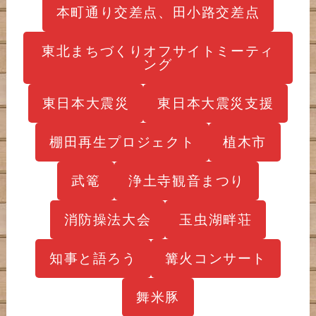
本町通り交差点、田小路交差点
東北まちづくりオフサイトミーティ
ング
東日本大震災
東日本大震災支援
棚田再生プロジェクト
植木市
武篭
浄土寺観音まつり
消防操法大会
玉虫湖畔荘
知事と語ろう
篝火コンサート
舞米豚