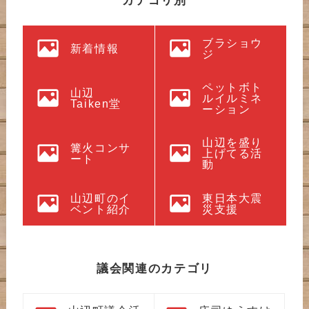
カテゴリ別
ブラショウ
新着情報
ジ
ペットボト
山辺
ルイルミネ
Taiken堂
ーション
山辺を盛り
篝火コンサ
上げてる活
ート
動
山辺町のイ
東日本大震
ベント紹介
災支援
議会関連のカテゴリ