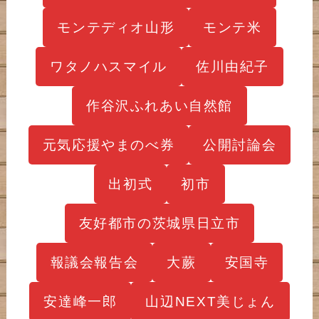
モンテディオ山形
モンテ米
ワタノハスマイル
佐川由紀子
作谷沢ふれあい自然館
元気応援やまのべ券
公開討論会
出初式
初市
友好都市の茨城県日立市
報議会報告会
大蕨
安国寺
安達峰一郎
山辺NEXT美じょん