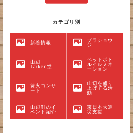
カテゴリ別
ブラショウ
新着情報
ジ
ペットボト
山辺
ルイルミネ
Taiken堂
ーション
山辺を盛り
篝火コンサ
上げてる活
ート
動
山辺町のイ
東日本大震
ベント紹介
災支援