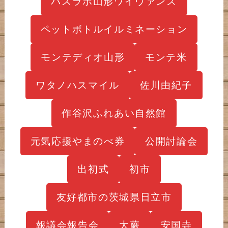
パスラボ山形ワイヴァンズ
ペットボトルイルミネーション
モンテディオ山形
モンテ米
ワタノハスマイル
佐川由紀子
作谷沢ふれあい自然館
元気応援やまのべ券
公開討論会
出初式
初市
友好都市の茨城県日立市
報議会報告会
大蕨
安国寺