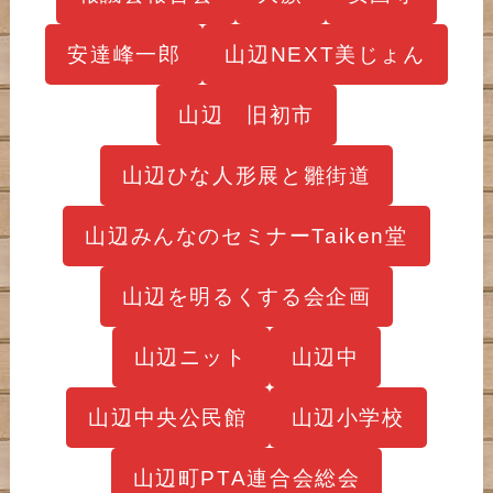
安達峰一郎
山辺NEXT美じょん
山辺 旧初市
山辺ひな人形展と雛街道
山辺みんなのセミナーTaiken堂
山辺を明るくする会企画
山辺ニット
山辺中
山辺中央公民館
山辺小学校
山辺町PTA連合会総会