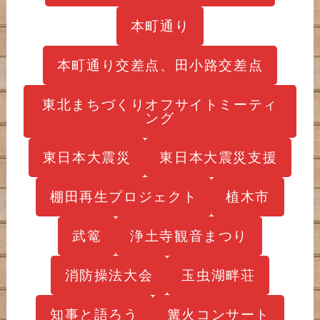
本町通り
本町通り交差点、田小路交差点
東北まちづくりオフサイトミーティ
ング
東日本大震災
東日本大震災支援
棚田再生プロジェクト
植木市
武篭
浄土寺観音まつり
消防操法大会
玉虫湖畔荘
知事と語ろう
篝火コンサート