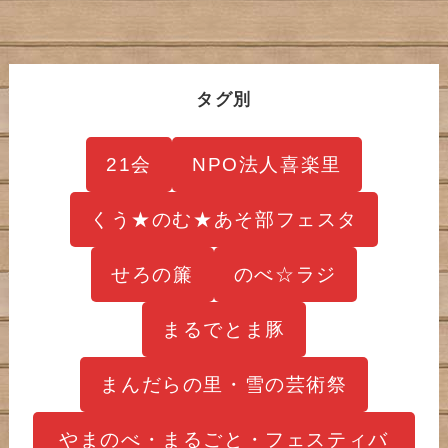
タグ別
21会
NPO法人喜楽里
くう★のむ★あそ部フェスタ
せろの簾
のべ☆ラジ
まるでとま豚
まんだらの里・雪の芸術祭
やまのべ・まるごと・フェスティバ