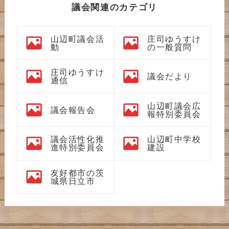
議会関連のカテゴリ
山辺町議会活
庄司ゆうすけ
動
の一般質問
庄司ゆうすけ
議会だより
通信
山辺町議会広
議会報告会
報特別委員会
議会活性化推
山辺町中学校
進特別委員会
建設
友好都市の茨
城県日立市