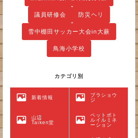
議員研修会
防災ヘリ
雪中棚田サッカー大会in大蕨
鳥海小学校
カテゴリ別
ブラショウ
新着情報
ジ
ペットボト
山辺
ルイルミネ
Taiken堂
ーション