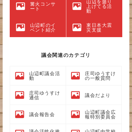
山辺を盛り
篝火コンサ
上げてる活
ート
動
山辺町のイ
東日本大震
ベント紹介
災支援
議会関連のカテゴリ
山辺町議会活
庄司ゆうすけ
動
の一般質問
庄司ゆうすけ
議会だより
通信
山辺町議会広
議会報告会
報特別委員会
議会活性化推
山辺町中学校