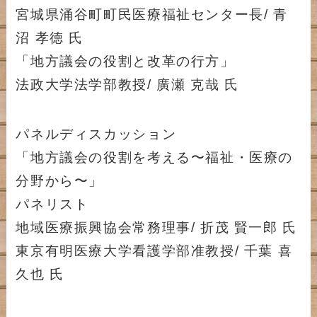
宮城県涌谷町町民医療福祉センター長/ 青
沼 孝徳 氏
「地方議会の役割と改革の行方」
法政大学法学部教授/ 廣瀬 克哉 氏
パネルディスカッション
「地方議会の役割を考える〜福祉・医療の
分野から〜」
パネリスト
地域医療振興協会常務理事/ 折茂 賢一郎 氏
東京有明医療大学看護学部准教授/ 千葉 喜
久也 氏