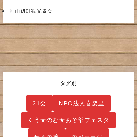
山辺町観光協会
タグ別
21会
NPO法人喜楽里
くう★のむ★あそ部フェスタ
せろの簾
のべ☆ラジ