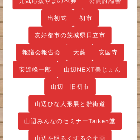
元気応援やまのべ券
公開討論会
出初式
初市
友好都市の茨城県日立市
報議会報告会
大蕨
安国寺
安達峰一郎
山辺NEXT美じょん
山辺 旧初市
山辺ひな人形展と雛街道
山辺みんなのセミナーTaiken堂
山辺を明るくする会企画