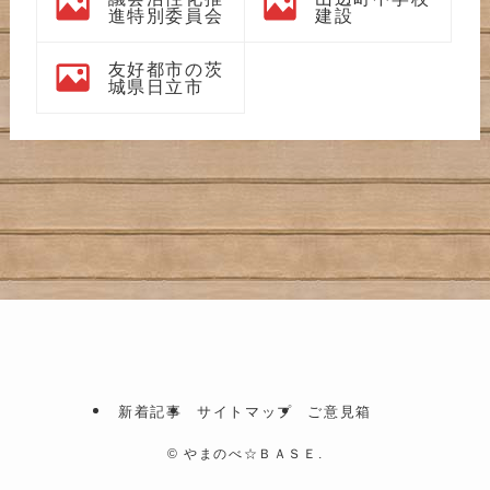
進特別委員会
建設
友好都市の茨
城県日立市
新着記事
サイトマップ
ご意見箱
©
やまのべ☆ＢＡＳＥ.