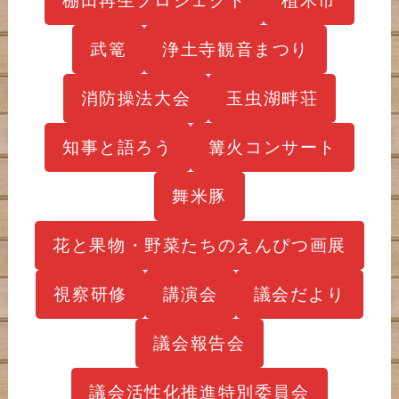
武篭
浄土寺観音まつり
消防操法大会
玉虫湖畔荘
知事と語ろう
篝火コンサート
舞米豚
花と果物・野菜たちのえんぴつ画展
視察研修
講演会
議会だより
議会報告会
議会活性化推進特別委員会