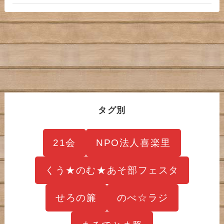
タグ別
21会
NPO法人喜楽里
くう★のむ★あそ部フェスタ
せろの簾
のべ☆ラジ