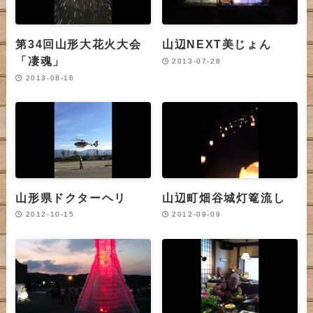
第34回山形大花火大会
山辺NEXT美じょん
「凄魂」
2013-07-28
2013-08-16
山形県ドクターヘリ
山辺町畑谷城灯篭流し
2012-10-15
2012-09-09