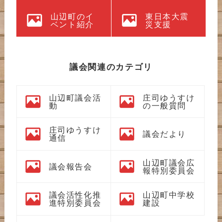
山辺町のイ
東日本大震
ベント紹介
災支援
議会関連のカテゴリ
山辺町議会活
庄司ゆうすけ
動
の一般質問
庄司ゆうすけ
議会だより
通信
山辺町議会広
議会報告会
報特別委員会
議会活性化推
山辺町中学校
進特別委員会
建設