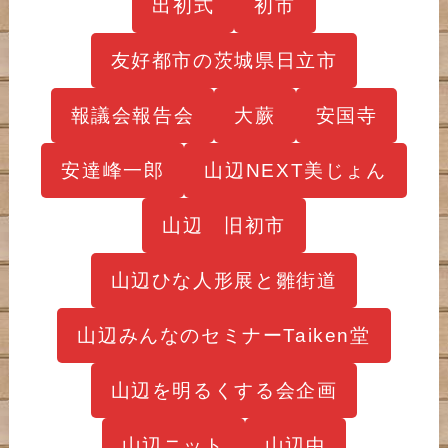
出初式
初市
友好都市の茨城県日立市
報議会報告会
大蕨
安国寺
安達峰一郎
山辺NEXT美じょん
山辺 旧初市
山辺ひな人形展と雛街道
山辺みんなのセミナーTaiken堂
山辺を明るくする会企画
山辺ニット
山辺中