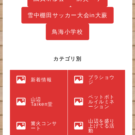
雪中棚田サッカー大会in大蕨
鳥海小学校
カテゴリ別
ブラショウ
新着情報
ジ
ペットボト
山辺
ルイルミネ
Taiken堂
ーション
山辺を盛り
篝火コンサ
上げてる活
ート
動