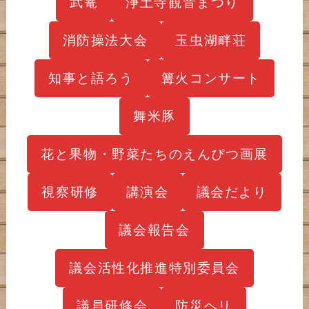
武篭
浄土寺観音まつり
消防操法大会
玉虫湖畔荘
知事と語ろう
篝火コンサート
舞米豚
花と果物・野菜たちのえんぴつ画展
視察研修
講演会
議会だより
議会報告会
議会活性化推進特別委員会
議員研修会
防災ヘリ