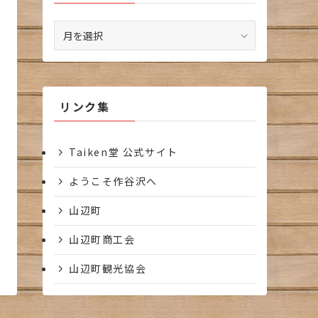
ア
ー
カ
イ
ブ
リンク集
Taiken堂 公式サイト
ようこそ作谷沢へ
山辺町
山辺町商工会
山辺町観光協会