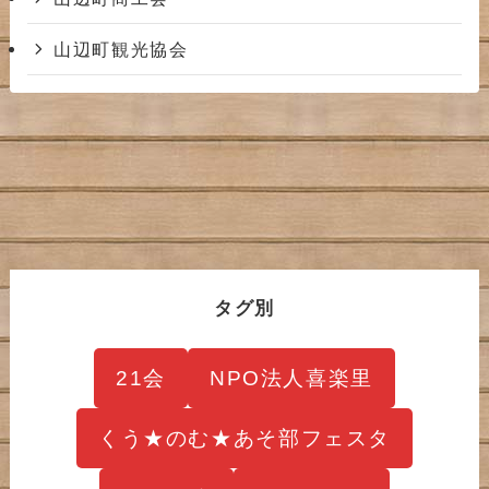
山辺町観光協会
タグ別
21会
NPO法人喜楽里
くう★のむ★あそ部フェスタ