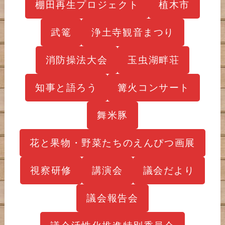
棚田再生プロジェクト
植木市
武篭
浄土寺観音まつり
消防操法大会
玉虫湖畔荘
知事と語ろう
篝火コンサート
舞米豚
花と果物・野菜たちのえんぴつ画展
視察研修
講演会
議会だより
議会報告会