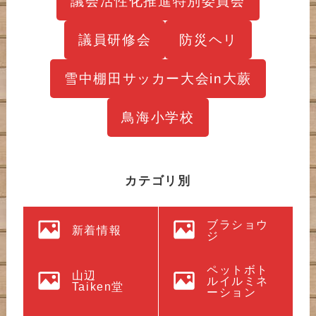
議会活性化推進特別委員会
議員研修会
防災ヘリ
雪中棚田サッカー大会in大蕨
鳥海小学校
カテゴリ別
ブラショウ
新着情報
ジ
ペットボト
山辺
ルイルミネ
Taiken堂
ーション