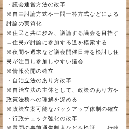
・議会運営方法の改革
※自由討論方式や一問一答方式などによる
討論の実質化
※住民と共に歩み、議論する議会を目指す
→住民が討論に参加する道を模索する
※夜間や週末など議会開催日時を検討し住
民が注目し参加しやすい議会
※情報公開の確立
・自治立法のあり方改革
※自治立法の主体として、政策のあり方や
政策法務への理解を深める
※政策立案可能なバックアップ体制の確立
・行政チェック強化の改革
※質問の事前通告制度などを検証し、行政