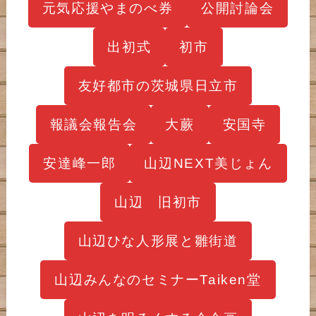
元気応援やまのべ券
公開討論会
出初式
初市
友好都市の茨城県日立市
報議会報告会
大蕨
安国寺
安達峰一郎
山辺NEXT美じょん
山辺 旧初市
山辺ひな人形展と雛街道
山辺みんなのセミナーTaiken堂