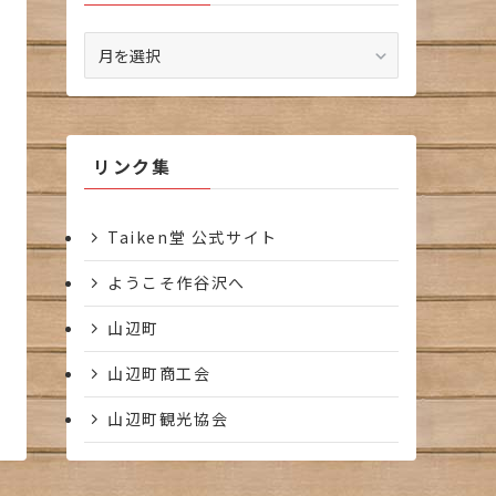
ア
ー
カ
イ
ブ
リンク集
Taiken堂 公式サイト
ようこそ作谷沢へ
山辺町
山辺町商工会
山辺町観光協会