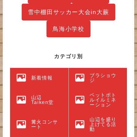
雪中棚田サッカー大会in大蕨
鳥海小学校
カテゴリ別
ブラショウ
新着情報
ジ
ペットボト
山辺
ルイルミネ
Taiken堂
ーション
山辺を盛り
篝火コンサ
上げてる活
ート
動