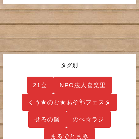
タグ別
21会
NPO法人喜楽里
くう★のむ★あそ部フェスタ
せろの簾
のべ☆ラジ
まるでとま豚