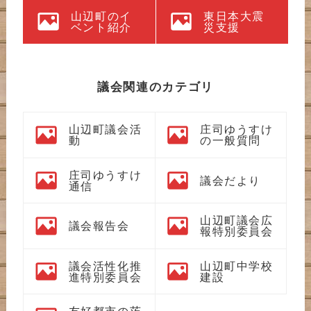
山辺町のイ
東日本大震
ベント紹介
災支援
議会関連のカテゴリ
山辺町議会活
庄司ゆうすけ
動
の一般質問
庄司ゆうすけ
議会だより
通信
山辺町議会広
議会報告会
報特別委員会
議会活性化推
山辺町中学校
進特別委員会
建設