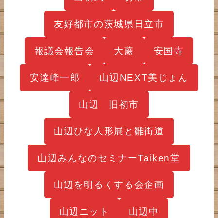
友好都市の茨城県日立市
報議会報告会
大蕨
安国寺
安達峰一郎
山辺NEXT美じょん
山辺 旧初市
山辺ひな人形展と雛街道
山辺みんなのセミナーTaiken堂
山辺を明るくする会企画
山辺ニット
山辺中