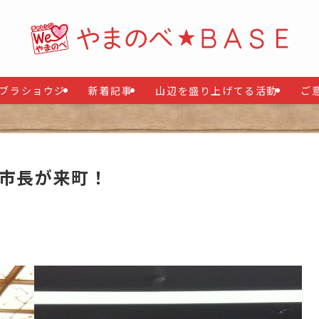
ブラショウジ
新着記事
山辺を盛り上げてる活動
ご
成市長が来町！