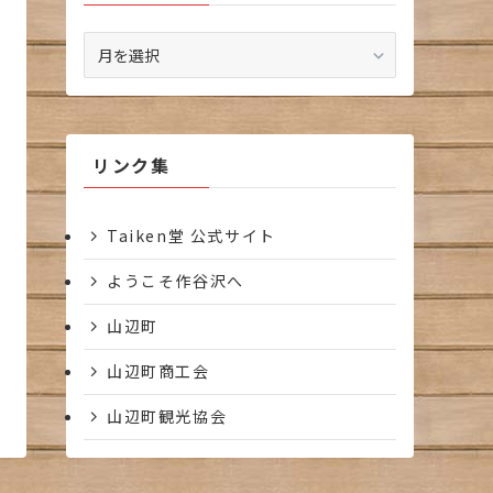
ア
ー
カ
イ
ブ
リンク集
Taiken堂 公式サイト
ようこそ作谷沢へ
山辺町
山辺町商工会
山辺町観光協会