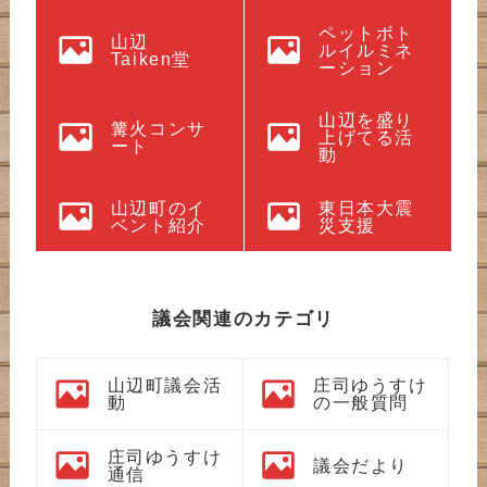
ペットボト
山辺
ルイルミネ
Taiken堂
ーション
山辺を盛り
篝火コンサ
上げてる活
ート
動
山辺町のイ
東日本大震
ベント紹介
災支援
議会関連のカテゴリ
山辺町議会活
庄司ゆうすけ
動
の一般質問
庄司ゆうすけ
議会だより
通信