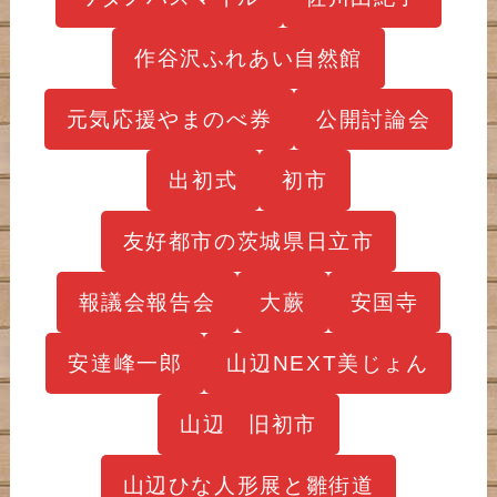
作谷沢ふれあい自然館
元気応援やまのべ券
公開討論会
出初式
初市
友好都市の茨城県日立市
報議会報告会
大蕨
安国寺
安達峰一郎
山辺NEXT美じょん
山辺 旧初市
山辺ひな人形展と雛街道