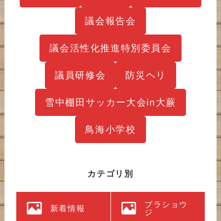
議会報告会
議会活性化推進特別委員会
議員研修会
防災ヘリ
雪中棚田サッカー大会in大蕨
鳥海小学校
カテゴリ別
ブラショウ
新着情報
ジ