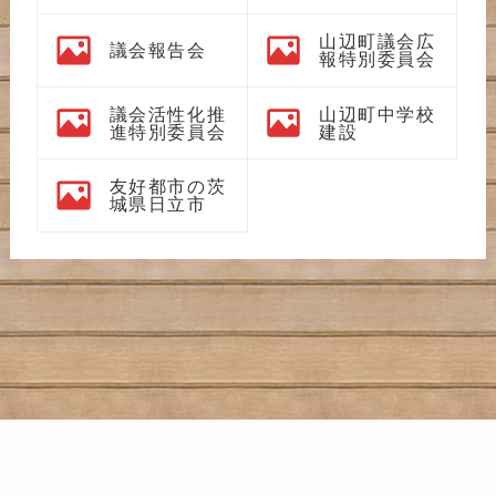
山辺町議会広
議会報告会
報特別委員会
議会活性化推
山辺町中学校
進特別委員会
建設
友好都市の茨
城県日立市