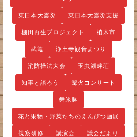
東日本大震災
東日本大震災支援
棚田再生プロジェクト
植木市
武篭
浄土寺観音まつり
消防操法大会
玉虫湖畔荘
知事と語ろう
篝火コンサート
舞米豚
花と果物・野菜たちのえんぴつ画展
視察研修
講演会
議会だより