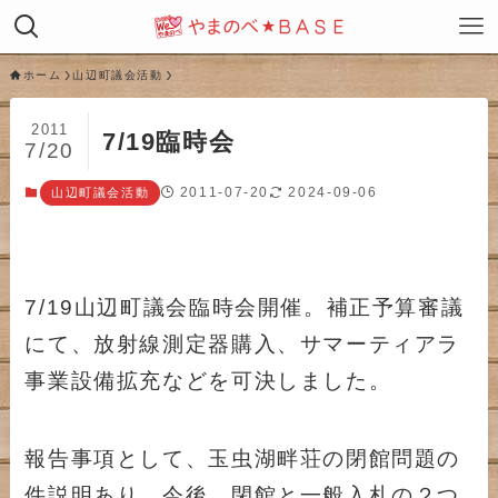
ホーム
山辺町議会活動
2011
7/19臨時会
7/20
2011-07-20
2024-09-06
山辺町議会活動
7/19山辺町議会臨時会開催。補正予算審議
にて、放射線測定器購入、サマーティアラ
事業設備拡充などを可決しました。
報告事項として、玉虫湖畔荘の閉館問題の
件説明あり。今後、閉館と一般入札の２つ