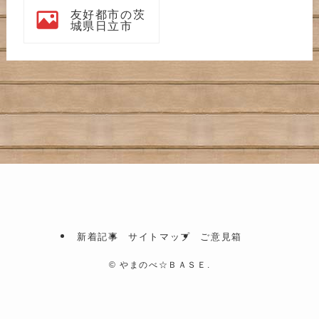
友好都市の茨
城県日立市
新着記事
サイトマップ
ご意見箱
©
やまのべ☆ＢＡＳＥ.