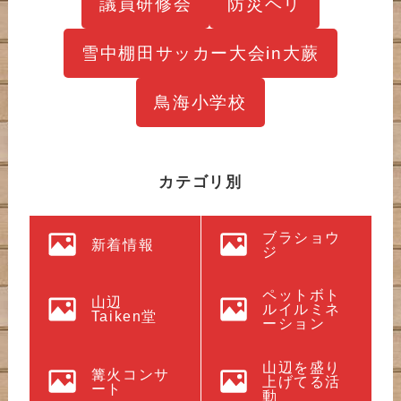
議員研修会
防災ヘリ
雪中棚田サッカー大会in大蕨
鳥海小学校
カテゴリ別
ブラショウ
新着情報
ジ
ペットボト
山辺
ルイルミネ
Taiken堂
ーション
山辺を盛り
篝火コンサ
上げてる活
ート
動