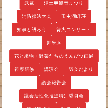
武篭
浄土寺観音まつり
消防操法大会
玉虫湖畔荘
知事と語ろう
篝火コンサート
舞米豚
花と果物・野菜たちのえんぴつ画展
視察研修
講演会
議会だより
議会報告会
議会活性化推進特別委員会