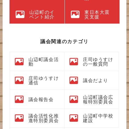
山辺町のイ
東日本大震
ベント紹介
災支援
議会関連のカテゴリ
山辺町議会活
庄司ゆうすけ
動
の一般質問
庄司ゆうすけ
議会だより
通信
山辺町議会広
議会報告会
報特別委員会
議会活性化推
山辺町中学校
進特別委員会
建設