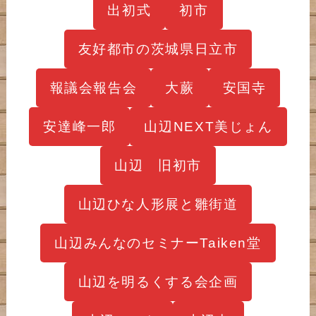
出初式
初市
友好都市の茨城県日立市
報議会報告会
大蕨
安国寺
安達峰一郎
山辺NEXT美じょん
山辺 旧初市
山辺ひな人形展と雛街道
山辺みんなのセミナーTaiken堂
山辺を明るくする会企画