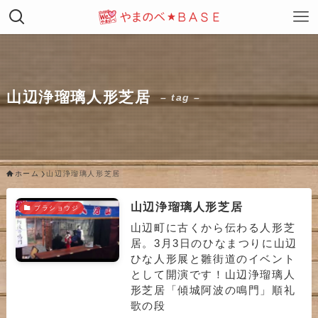
山辺浄瑠璃人形芝居
– tag –
ホーム
山辺浄瑠璃人形芝居
山辺浄瑠璃人形芝居
ブラショウジ
山辺町に古くから伝わる人形芝
居。3月3日のひなまつりに山辺
ひな人形展と雛街道のイベント
として開演です！山辺浄瑠璃人
形芝居「傾城阿波の鳴門」順礼
歌の段