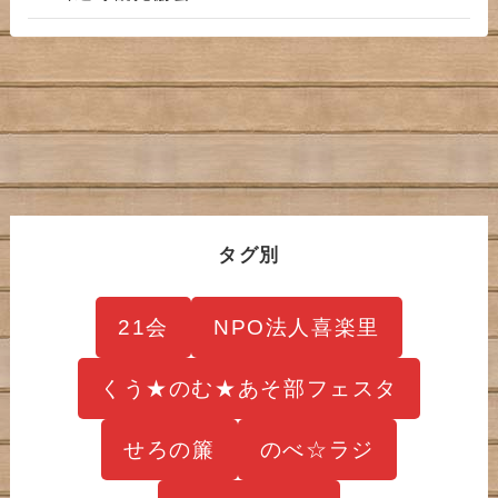
タグ別
21会
NPO法人喜楽里
くう★のむ★あそ部フェスタ
せろの簾
のべ☆ラジ